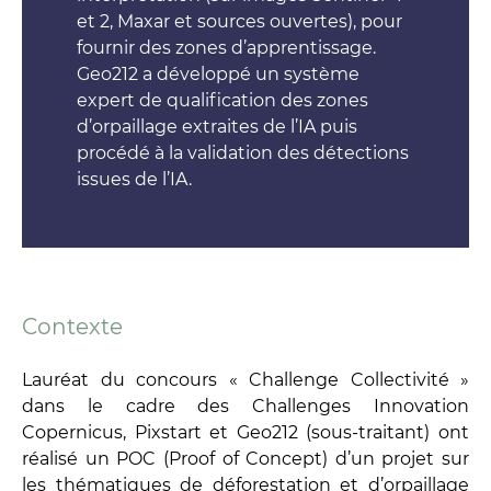
et 2, Maxar et sources ouvertes), pour
fournir des zones d’apprentissage.
Geo212 a développé un système
expert de qualification des zones
d’orpaillage extraites de l’IA puis
procédé à la validation des détections
issues de l’IA.
Contexte
Lauréat du concours « Challenge Collectivité »
dans le cadre des Challenges Innovation
Copernicus, Pixstart et Geo212 (sous-traitant) ont
réalisé un POC (Proof of Concept) d’un projet sur
les thématiques de déforestation et d’orpaillage