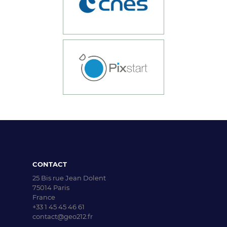
CONTACT
25 Bis rue Jean Dolent
75014 Paris
France
+33 1 45 45 46 61
contact@geo212.fr